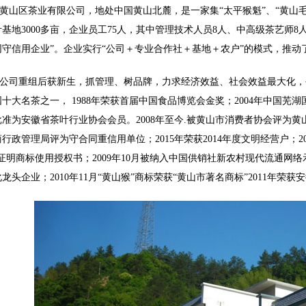
山区茶业有限公司，地处中国黄山北麓，是一家集“太平猴魁”、“黄山毛
叶基地
3000
多亩，企业员工
75
人，其中管理技术人员
8
人、中高级茶艺师
8
同守信用企业”。企业实行“公司＋专业合作社＋基地＋农户”的模式，推
司重组后获新生，抓管理、树品牌，力求经济效益、社会效益最大化，公
国十大名茶之一，
1988
年荣获首届中国食品博览会金奖；
2004
年中国芜湖
批准为安徽省茶叶行业协会会员。
2008
年至今
.
被黄山市消费者协会评为黄
商行政管理局评为守合同重信用单位；
2015
年
荣获
2014
年度文明经营户
；
2
”证明商标使用授权书；
2009
年
10
月被纳入中国供销社新农村现代流通网络
化龙头企业；
2010
年
11
月“黄山猴”商标荣获“黄山市著名商标”
2011
年荣获安