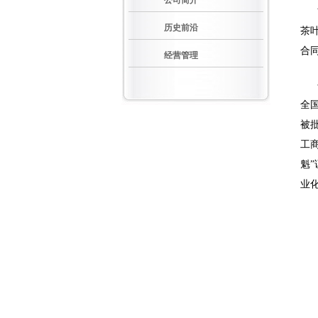
公司简介
黄
历史前沿
茶
合
经营管理
公
全
被
工
魁
业