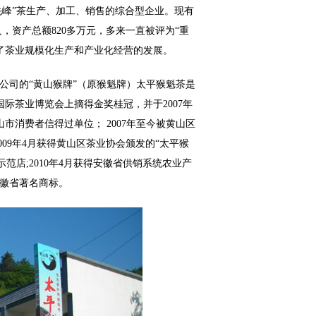
峰”茶生产、加工、销售的综合型企业。现有
人，资产总额
820
多万元，多来一直被评为“重
动了茶业规模化生产和产业化经营的发展。
司的“黄山猴牌”（原猴魁牌）太平猴魁茶是
国际茶业博览会上摘得金奖桂冠，并于
2007
年
山市消费者信得过单位；
2007
年至今被黄山区
009
年
4
月获得黄山区茶业协会颁发的“太平猴
示范店
;2010
年
4
月获得安徽省供销系统农业产
徽省著名商标。